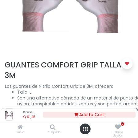
GUANTES COMFORT GRIP TALLA L
3M
Los guantes de Nitrilo Confort Grip de 3M, ofrecen:
Talla: L.
Son una alternativa cómoda de un material de punto d
nylon, transpirablen antideslizantes y son perfectamen
adecuados para aplicaciones en las que flexibilidad de l
Price:
Add to Cart
mano y se necesitan destreza.
Q
91,45
La palma recubierta proporciona una capacidad de aga
0
húmedo o graso.
Los guantes resistentes agarre cómodo de corte son u
Inicio
Búsqueda
Lista de
deseos