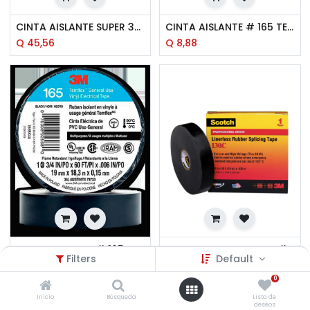
CINTA AISLANTE SUPER 33+ 3/4 PULG.X66 3M
CINTA AISLANTE # 165 TEMFLEX NEGRA 3/4 PULG.X30 3M
Q
45,56
Q
8,88
CINTA AISLANTE # 165 TEMFLEX NEGRA 3/4 PULG.X60 3M
CINTA AUTOFUNDENTE #130C 3/4 PULG.X30 3M
Filters
Default
Q
13,93
Q
173,14
0
Inicio
Búsqueda
Lista de
deseos