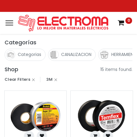
0
Categorías
Categorias
CANALIZACION
HERRAMIENT
Shop
15 items found.
Clear Filters
3M