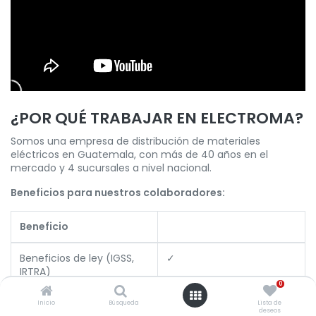
¿POR QUÉ TRABAJAR EN ELECTROMA?
Somos una empresa de distribución de materiales
eléctricos en Guatemala, con más de 40 años en el
mercado y 4 sucursales a nivel nacional.
Beneficios para nuestros colaboradores:
Beneficio
Beneficios de ley (IGSS,
✓
IRTRA)
0
Descuentos para
✓
Inicio
Búsqueda
Lista de
deseos
continuar estudiando