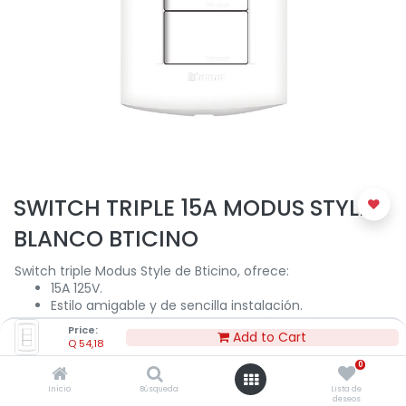
SWITCH TRIPLE 15A MODUS STYLE
BLANCO BTICINO
Switch triple Modus Style de Bticino, ofrece:
15A 125V.
Estilo amigable y de sencilla instalación.
Teclas anchas para unir ergonomía y estética.
Price:
Add to Cart
Tornillos largos con puntas planas para fácil instalación
Q
54,18
en cajas empotradas.
0
Soporte ajustable para un alineado perfecto en la
pared.
Inicio
Búsqueda
Lista de
deseos