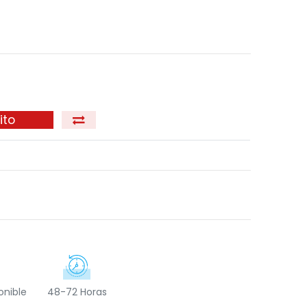
ito
onible
48-72 Horas