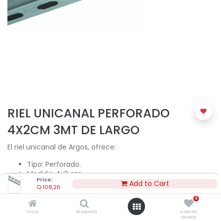
RIEL UNICANAL PERFORADO
4X2CM 3MT DE LARGO
El riel unicanal de Argos, ofrece:
Tipo: Perforado.
Medida: 4x2 cm.
Price:
Calíbre de lámina: 16.
Add to Cart
Q
108,26
Fabricado en acero galvanizado electrostático.
0
Ideal para los soportes de bandejas portacables para
la canalización eléctrica o como fijación de tableros
Inicio
Búsqueda
Lista de
deseos
eléctricos y tubería.