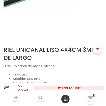
RIEL UNICANAL LISO 4X4CM 3MT
DE LARGO
El riel unicanal de Argos, ofrece:
Tipo: Liso.
Medida: 4x4 cm.
Calíbre de lámina: 16.
Price:
Fabricado en acero galvanizado electrostático.
Add to Cart
Q
191,26
Ideal para los soportes de bandejas portacables para
0
la canalización eléctrica o como fijación de tableros
eléctricos y tubería.
Inicio
Búsqueda
Lista de
deseos