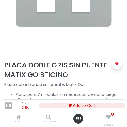
PLACA DOBLE GRIS SIN PUENTE
MATIX GO BTICINO
Placa doble blanca sin puente, Matix Go:
Placa para 2 modulos sin necesidad de dado ciego.
Minimalismo delicado con un acabado distintivo.
Price:
El estilo enfatiza el ADN de Bticino.
Add to Cart
Q
19,44
Una forma con un diseño preciso y suave pero con
0
un lenguaje dinámico.
La vista lateral realza su carácter distintivo al resaltar
Inicio
Búsqueda
Lista de
deseos
un corte característico que crea una separación de