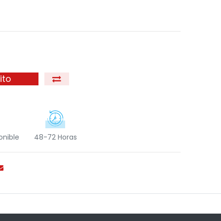
ito
onible
48-72 Horas