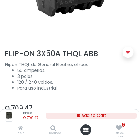
FLIP-ON 3X50A THQL ABB
Flipon THQL de General Electric, ofrece:
50 amperios.
3 polos.
120 / 240 voltios.
Para uso industrial.
Q
709,47
Price:
Add to Cart
Q
709,47
0
Inicio
Búsqueda
Lista de
deseos