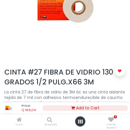
CINTA #27 FIBRA DE VIDRIO 130
GRADOS 1/2 PULG.X66 3M
La cinta 27 de fIbra de vidrio de 3M â¢ es una cinta aislante
tejida de 7 mil con adhesivo termoendurecible de caucho
sensible a la presiÃ³n. Esta cinta estÃ¡ diseÃ±ada para
Price:
Add to Cart
funcionar en aplicaciones secas de 600 voltios que
Q
169,04
requieren alta resistencia mecÃ¡nica y resistencia a altas
0
temperaturas. El adhesivo estÃ¡ especialmente diseÃ±ado
y preparado para proporcionar protecciÃ³n contra la
Inicio
Búsqueda
Lista de
deseos