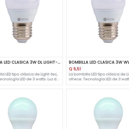
BOMBILLA LED CLASICA 3W DL LIGHT-TEC
Q
6,51
la LED tipo clásica de Light-tec,
La bombilla LED tipo clásica de L
ofrece: Tecnología LED de 3 watts. Luz
00 K. Flujo luminoso 230 ? 265
cálida de 2700 K. Flujo luminoso
0 horas de vida
265 lm. 20,000 horas de vida
damente. Uso para interiores.
aproximadamente. Uso para int
27.
Rosca E-27.