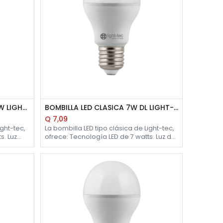
BOMBILLA LED CLASICA 3W WW LIGHT-TEC
BOMBILLA LED CLASICA 7W DL LIGHT-TEC
Q
7,09
ight-tec,
La bombilla LED tipo clásica de Light-tec,
ofrece: Tecnología LED de 7 watts. Luz de
 230 ?
día de 5700 K. Flujo luminoso 545 ? 630
lm. 20,000 horas de vida
eriores.
aproximadamente. Uso para interiores.
Rosca E-27.