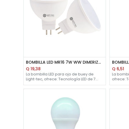
BOMBILLA LED MR16 7W WW DIMERIZABLE LIGHT-TEC
Q
19,38
Q
6,51
La bombilla LED para ojo de buey de
La bombil
Light-tec, ofrece: Tecnología LED de 7
ofrece: Tecnología LED de 3 watts. Luz de
watts. Luz de día de 5700 K. Flujo
día de 57
luminoso 545 ? 630 lm. 20,000 horas de
lm. 20,00
vida aproximadamente. Uso para
aproxima
interiores. Rosca E-27.
Rosca E-