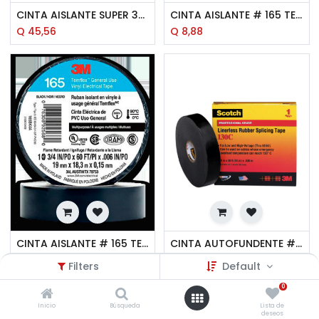
CINTA AISLANTE SUPER 33+ 3/4 PULG.X66 3M
CINTA AISLANTE # 165 TEMFLEX NEGRA 3/4 PULG.X30 3M
Q
45,56
Q
8,88
CINTA AISLANTE # 165 TEMFLEX NEGRA 3/4 PULG.X60 3M
CINTA AUTOFUNDENTE #130C 3/4 PULG.X30 3M
Q
13,93
Q
173,14
Filters
Default
0
Inicio
Búsqueda
Lista de
deseos