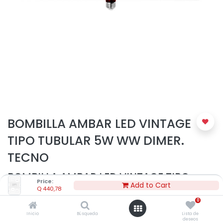
BOMBILLA AMBAR LED VINTAGE
TIPO TUBULAR 5W WW DIMER.
TECNO
BOMBILLA AMBAR LED VINTAGE TIPO
Price:
Add to Cart
TUBULAR 5W WW DIMER
Q
440,78
0
Q
440,78
Inicio
Búsqueda
Lista de
deseos