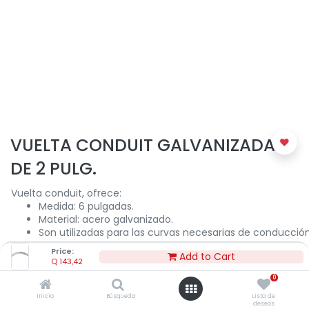
VUELTA CONDUIT GALVANIZADA
DE 2 PULG.
Vuelta conduit, ofrece:
Medida: 6 pulgadas.
Material: acero galvanizado.
Son utilizadas para las curvas necesarias de conducció
acoples a los tubos con roscas NPT.
Price:
Add to Cart
Ideales para la protección de cables eléctricos en zona
Q
143,42
de ambiente corrosivo y en áreas industriales.
0
Inicio
Búsqueda
Lista de
deseos