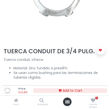
TUERCA CONDUIT DE 3/4 PULG.
Tuerca conduit, ofrece:
Material: Zinc fundido a presiÃ³n.
Se usan como bushing para las terminaciones de
tuberias rÃ­gidas.
Price:
Add to Cart
Q
0,90
Q
0,90
0
Inicio
Búsqueda
Lista de
deseos