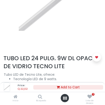
TUBO LED 24 PULG. 9W DL OPACO
DE VIDRIO TECNO LITE
Tubo LED de Tecno Lite, ofrece:
Tecnología LED de 9 watts.
Luz de día de 6500 K.
Price:
Add to Cart
Medida: 24 pulgadas de largo.
Q
22,02
Flujo luminoso 800 lm.
0
25,000 horas de vida aproximadamente.
Difusor de vidrio opaco.
Inicio
Búsqueda
Lista de
deseos