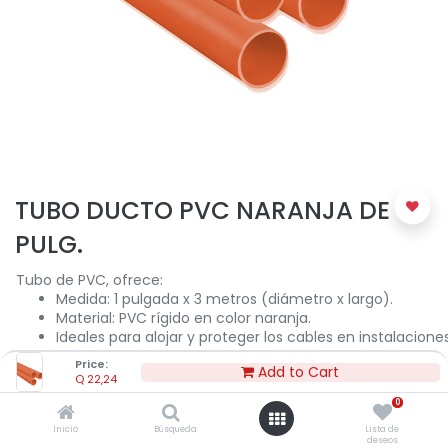
TUBO DUCTO PVC NARANJA DE 1
PULG.
Tubo de PVC, ofrece:
Medida: 1 pulgada x 3 metros (diámetro x largo).
Material: PVC rígido en color naranja.
Ideales para alojar y proteger los cables en instalacione
eléctricas.
Price:
Add to Cart
Q
22,24
0
Q
22,24
Inicio
Búsqueda
Lista de
deseos