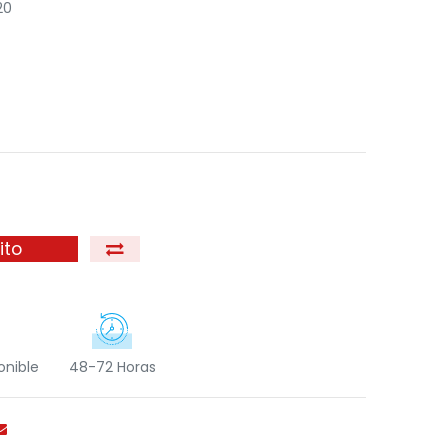
20
ito
onible
48-72 Horas