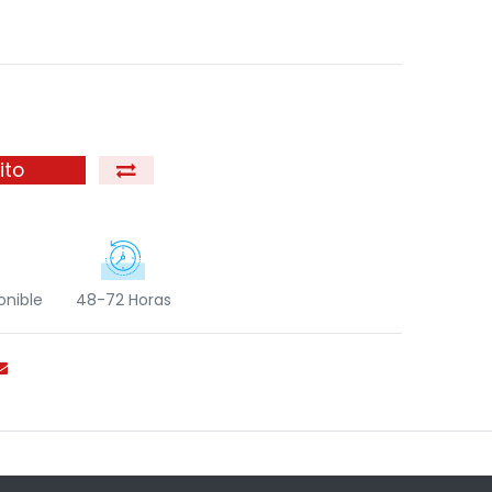
ito
onible
48-72 Horas