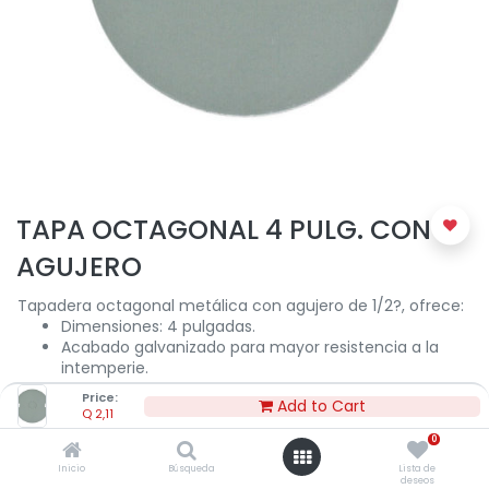
TAPA OCTAGONAL 4 PULG. CON
AGUJERO
Tapadera octagonal metálica con agujero de 1/2?, ofrece:
Dimensiones: 4 pulgadas.
Acabado galvanizado para mayor resistencia a la
intemperie.
Price:
Add to Cart
Q
2,11
Q
2,11
0
Inicio
Búsqueda
Lista de
deseos