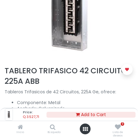
TABLERO TRIFASICO 42 CIRCUITOS
225A ABB
Tableros Trifasicos de 42 Circuitos, 225A Ge, ofrece:
Componente: Metal
Acabado: Galvanizado
Price:
Amperaje: 225
Add to Cart
Q
3.527,71
Voltaje entrada: 208
0
Voltaje salida: 120
Tipo: Estándar
Inicio
Búsqueda
Lista de
deseos
Capacidad de rupturas: 22