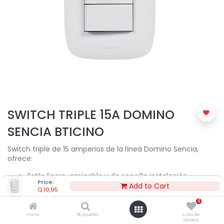
SWITCH TRIPLE 15A DOMINO
SENCIA BTICINO
Switch triple de 15 amperios de la línea Domino Sencia,
ofrece:
Estilo ligero, amigable y de sencilla instalación.
Price:
Acabado satinado para mayor modernidad.
Add to Cart
Q
10,95
Teclas anchas para unir ergonomía y estética.
0
Tornillos largos con puntas planas para fácil
instalación en cajas empotradas.
Inicio
Búsqueda
Lista de
deseos
Soporte ajustable para un alineado perfecto en la