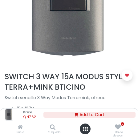
SWITCH 3 WAY 15A MODUS STYLE
TERRA+MINK BTICINO
Switch sencillo 3 Way Modus Terramink, ofrece:
15A 127V
Price:
Color: Terra + mink
Add to Cart
Q
47,62
0
Q
47,62
Inicio
Búsqueda
Lista de
deseos