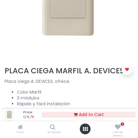
PLACA CIEGA MARFIL A. DEVICES
Placa ciega A. DEVICES, ofrece.
Color Marfil
3 módulos
Rápida y fácil instalación
Seguros: no propagadores de llama, Diseños
Price:
Add to Cart
modernos que se adaptan a cualquier ambiente
Q
6,76
0
Q
6,76
Inicio
Búsqueda
Lista de
deseos