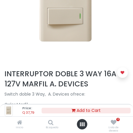
INTERRUPTOR DOBLE 3 WAY 16A
127V MARFIL A. DEVICES
Switch doble 3 Way, A. Devices ofrece:
Color Marfil
Price:
Add to Cart
Q
37,79
3 vías
0
16A 127V
Inicio
Búsqueda
Lista de
deseos