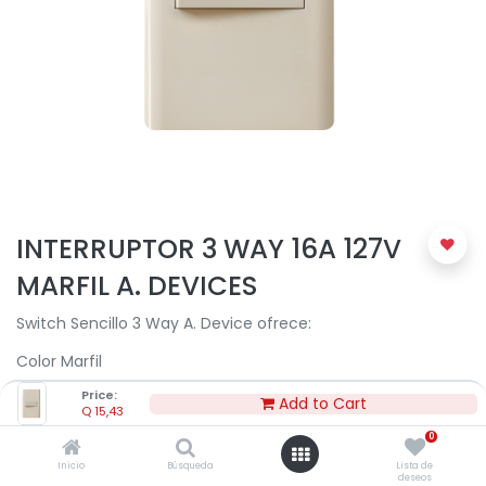
INTERRUPTOR 3 WAY 16A 127V
MARFIL A. DEVICES
Switch Sencillo 3 Way A. Device ofrece:
Color Marfil
Price:
16A 127V
Add to Cart
Q
15,43
1 polo
0
Inicio
Búsqueda
Lista de
Armado, rápida y fácil instalación
deseos