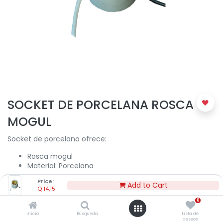
SOCKET DE PORCELANA ROSCA
MOGUL
Socket de porcelana ofrece:
Rosca mogul
Material: Porcelana
Price:
Add to Cart
Q
14,15
0
Q
14,15
Inicio
Búsqueda
Lista de
deseos