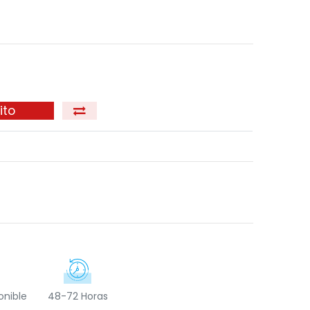
ito
onible
48-72 Horas