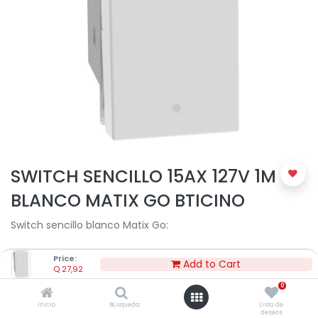
SWITCH SENCILLO 15AX 127V 1M
BLANCO MATIX GO BTICINO
Switch sencillo blanco Matix Go:
Price:
Add to Cart
Q
27,92
Switch de 1 vía 1P 10AX - 250Vca 1 módulo
Producto fabricado con componentes reciclados
0
(27%) envase de papel y carton de origen sostenible
Inicio
Búsqueda
Lista de
deseos