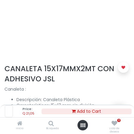
CANALETA 15X17MMX2MT CON
ADHESIVO JSL
Canaleta :
Descripción: Canaleta Plástica
Características: 15×17 mm sin división
Price:
Información Técnica: IP 41 IK07 RoHS
Add to Cart
Q
21,05
0
Q
21,05
Inicio
Búsqueda
Lista de
deseos