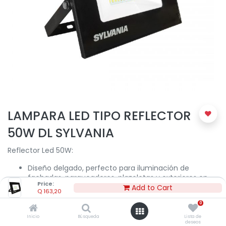
LAMPARA LED TIPO REFLECTOR
50W DL SYLVANIA
Reflector Led 50W:
Diseño delgado, perfecto para iluminación de
fachadas, parqueaderos, plazoletas y exteriores en
Price:
general
Add to Cart
Q
163,20
Tipo de distribución: Directa Simétrica.
0
Tipo de montaje: Sobreponer, con soporte.
Carcasa fabricada en aleación de aluminio fundido,
Inicio
Búsqueda
Lista de
deseos
vidrio templado claro.