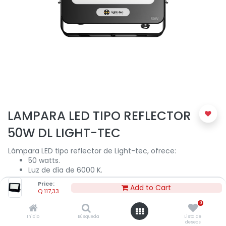
LAMPARA LED TIPO REFLECTOR
50W DL LIGHT-TEC
Lámpara LED tipo reflector de Light-tec, ofrece:
50 watts.
Luz de día de 6000 K.
Flujo luminoso: 4,500 ? 5,000 lm.
Price:
Add to Cart
40,000 horas de vida aproximadamente.
Q
117,33
Grado de protección: IP65.
0
Uso para exteriores en parques, jardínes, bodegas, área
deportivas, parqueos, túneles, vallas publicitarias,
Inicio
Búsqueda
Lista de
deseos