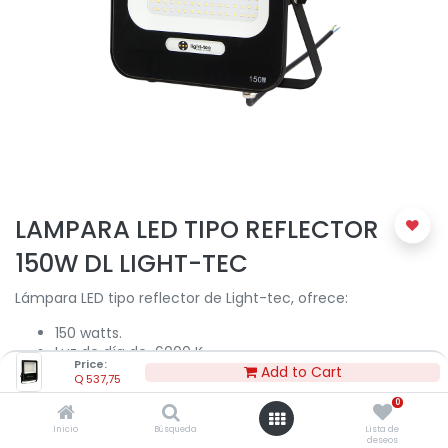
LAMPARA LED TIPO REFLECTOR
150W DL LIGHT-TEC
Lámpara LED tipo reflector de Light-tec, ofrece:
150 watts.
Luz de día de 6000 K.
Price:
Flujo luminoso: 13,500
Add to Cart
Q
537,75
15,500 lm.
0
40,000 horas de vida aproximadamente.
Grado de protección: IP65.
Inicio
Búsqueda
Lista de
deseos
Uso para exteriores en parques, jardínes, bodegas,