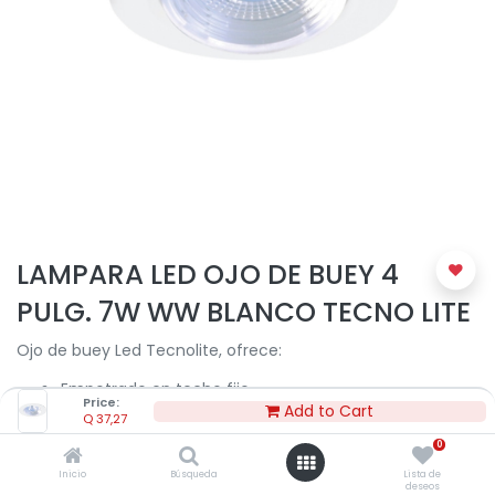
LAMPARA LED OJO DE BUEY 4
PULG. 7W WW BLANCO TECNO LITE
Ojo de buey Led Tecnolite, ofrece:
Empotrado en techo fijo
Price:
Plástico acab. Blanco
Add to Cart
Q
37,27
LED 7W
0
3000K
38º 100-240V
Inicio
Búsqueda
Lista de
deseos
15,000h 500lm.