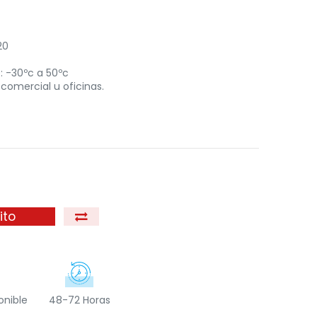
20
: -30ºc a 50ºc
, comercial u oficinas.
ito
onible
48-72 Horas