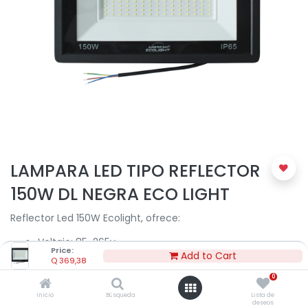
LAMPARA LED TIPO REFLECTOR
150W DL NEGRA ECO LIGHT
Reflector Led 150W Ecolight, ofrece:
Voltaje: 85-265v
Price:
Potencia: 150w
Add to Cart
Q
369,38
Eficiencia: 15,000 lm/w
0
Garantía: 24 meses ó 25,000 horas
Grado de protección: IP65
Inicio
Búsqueda
Lista de
deseos
Color: 6,500K