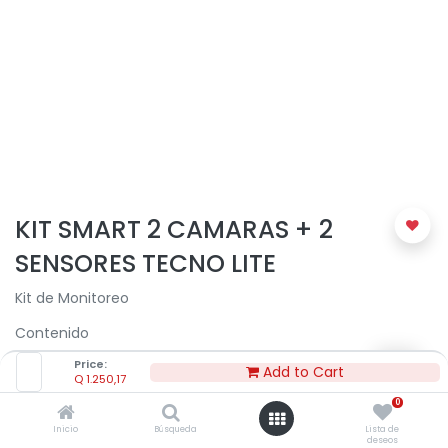
KIT SMART 2 CAMARAS + 2
SENSORES TECNO LITE
Kit de Monitoreo
Contenido
Price:
2 Cámaras Viewer
Add to Cart
Q
1.250,17
1 Sensor de movimiento Aware
1 Sensor de apertura Open Alert (puerta-ventana)
0
Inicio
Búsqueda
Lista de
deseos