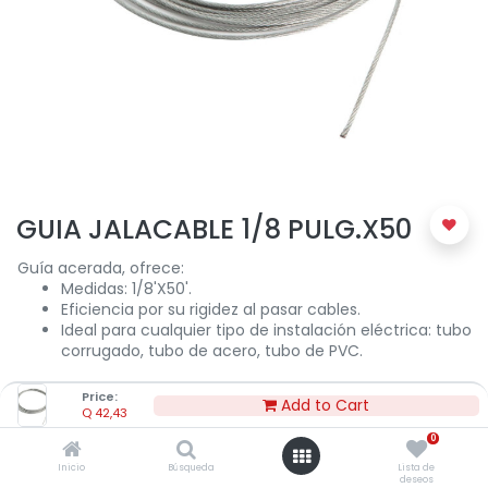
GUIA JALACABLE 1/8 PULG.X50
Guía acerada, ofrece:
Medidas: 1/8'X50'.
Eficiencia por su rigidez al pasar cables.
Ideal para cualquier tipo de instalación eléctrica: tubo
corrugado, tubo de acero, tubo de PVC.
Price:
Add to Cart
Q
42,43
Q
42,43
0
Inicio
Búsqueda
Lista de
deseos