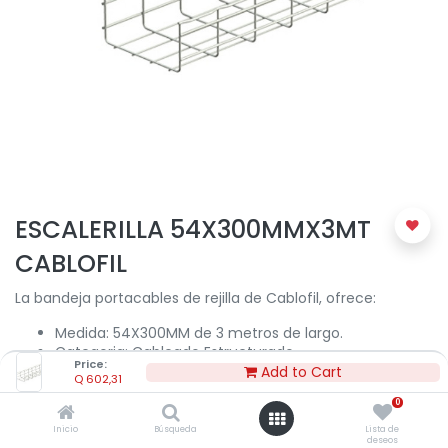
ESCALERILLA 54X300MMX3MT
CABLOFIL
La bandeja portacables de rejilla de Cablofil, ofrece:
Medida: 54X300MM de 3 metros de largo.
Categoria: Cableado Estructurado.
Price:
Construido con alambre de acero soldado de alta
Add to Cart
Q
602,31
calidad y precisión.
0
Se adapta fácilmente según las necesidades de
instalación de cables.
Inicio
Búsqueda
Lista de
deseos