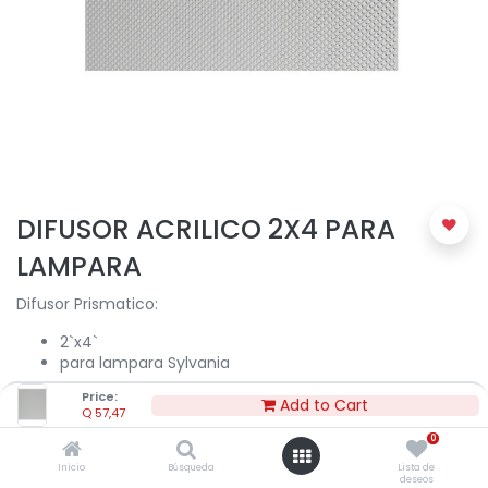
DIFUSOR ACRILICO 2X4 PARA
LAMPARA
Difusor Prismatico:
2`x4`
para lampara Sylvania
Price:
Add to Cart
Q
57,47
Q
57,47
0
Inicio
Búsqueda
Lista de
deseos