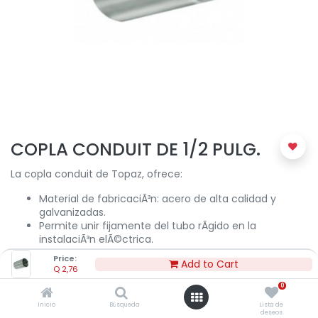
COPLA CONDUIT DE 1/2 PULG.
La copla conduit de Topaz, ofrece:
Material de fabricaciÃ³n: acero de alta calidad y
galvanizadas.
Permite unir fijamente del tubo rÃ­gido en la
instalaciÃ³n elÃ©ctrica.
Price:
Add to Cart
Q
2,76
0
Q
2,76
Inicio
Búsqueda
Lista de
deseos