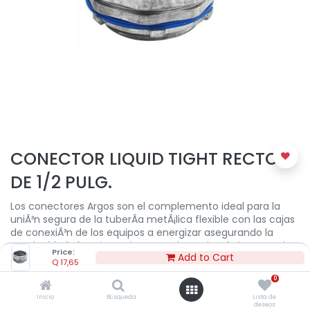
CONECTOR LIQUID TIGHT RECTO
DE 1/2 PULG.
Los conectores Argos son el complemento ideal para la
uniÃ³n segura de la tuberÃ­a metÃ¡lica flexible con las cajas
de conexiÃ³n de los equipos a energizar asegurando la
continuidad electrica a tierra y resistencia a la intemperie.
Price:
Add to Cart
Q
17,65
Los conectores rectos y curvos, estÃ¡n diseÃ±ados
0
para un ensamble preciso
Puede ser usado en Ã¡reas hÃºmedos, este producto
Inicio
Búsqueda
Lista de
deseos
es usado como medio para pasar un cable a una