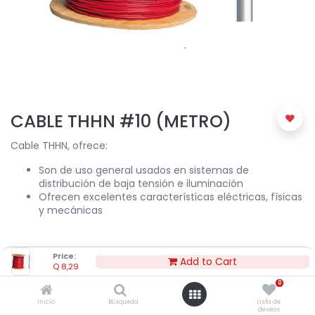
CABLE THHN #10 (METRO)
Cable THHN, ofrece:
Son de uso general usados en sistemas de
distribución de baja tensión e iluminación
Ofrecen excelentes características eléctricas, físicas
y mecánicas
Price:
Add to Cart
Q
8,29
Q
8,29
0
Inicio
Búsqueda
Lista de
deseos
Marca