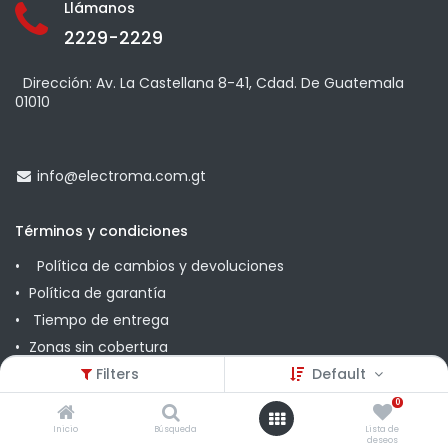
Llámanos
2229-2229
Dirección: Av. La Castellana 8-41, Cdad. De Guatemala
01010
info@
electroma.com.gt
Términos y condiciones
Política de cambios y devoluciones
Política de garantía
Tiempo de entrega
Zonas sin cobertura
Promociones
Filters
Default
0
Comunícate con nosotros
Inicio
Búsqueda
Lista de
deseos