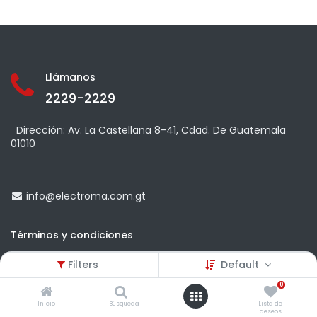
Llámanos
2229-2229
Dirección: Av. La Castellana 8-41, Cdad. De Guatemala
01010
info@
electroma.com.gt
Términos y condiciones
Política de cambios y devoluciones
Filters
Default
Política de garantía
0
Tiempo de entrega
Inicio
Búsqueda
Lista de
deseos
Zonas sin cobertura