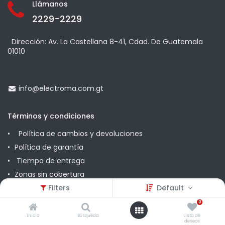
Llámanos
2229-2229
Dirección: Av. La Castellana 8-41, Cdad. De Guatemala
01010
info@
electroma.com.gt
Términos y condiciones
Política de cambios y devoluciones
Política de garantía
Tiempo de entrega
Zonas sin cobertura
Promociones
Filters
Default
0
Comunícate con nosotros
Inicio
Búsqueda
Lista de
deseos