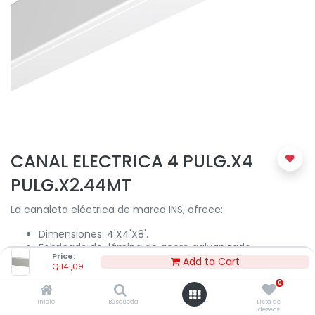
CANAL ELECTRICA 4 PULG.X4
PULG.X2.44MT
La canaleta eléctrica de marca INS, ofrece:
Dimensiones: 4'X4'X8'.
Fabricada de lámina de acero galvanizado.
Price:
Para uso exterior.
Add to Cart
Q
141,09
Este canal sirve para alojar conductores eléctricos
0
donde se requiera ventilación para los mismos
Inicio
Búsqueda
Lista de
deseos