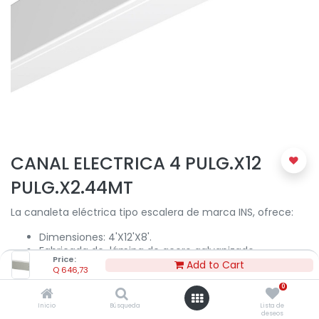
CANAL ELECTRICA 4 PULG.X12
PULG.X2.44MT
La canaleta eléctrica tipo escalera de marca INS, ofrece:
Dimensiones: 4'X12'X8'.
Fabricada de lámina de acero galvanizado.
Price:
Para uso exterior.
Add to Cart
Q
646,73
Este canal sirve para alojar conductores eléctricos
0
donde se requiera ventilación para los mismos.
Inicio
Búsqueda
Lista de
deseos