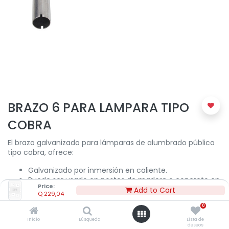
BRAZO 6 PARA LAMPARA TIPO
COBRA
El brazo galvanizado para lámparas de alumbrado público
tipo cobra, ofrece:
Galvanizado por inmersión en caliente.
Puede ser usado en postes de madera o concreto en
Price:
redes eléctricas aéreas.
Add to Cart
Q
229,04
0
Q
229,04
Inicio
Búsqueda
Lista de
deseos